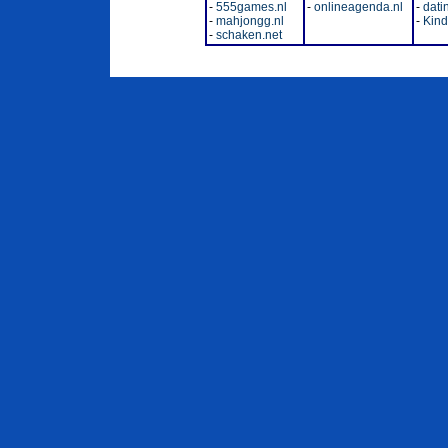
-
555games.nl
-
onlineagenda.nl
-
dati
-
mahjongg.nl
-
Kinde
-
schaken.net