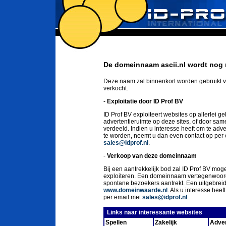
De domeinnaam ascii.nl wordt nog n
Deze naam zal binnenkort worden gebruikt v
verkocht.
-
Exploitatie door ID Prof BV
ID Prof BV exploiteert websites op allerlei g
advertentieruimte op deze sites, of door sa
verdeeld. Indien u interesse heeft om te ad
te worden, neemt u dan even contact op per
sales@idprof.nl
.
-
Verkoop van deze domeinnaam
Bij een aantrekkelijk bod zal ID Prof BV moge
exploiteren. Een domeinnaam vertegenwoord
spontane bezoekers aantrekt. Een uitgebrei
www.domeinwaarde.nl
. Als u interesse he
per email met
sales@idprof.nl
.
Links naar interessante websites
Spellen
Zakelijk
Adver